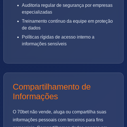
Auditoria regular de segurança por empresas
especializadas
Treinamento contínuo da equipe em proteção
de dados
Políticas rígidas de acesso interno a
informações sensíveis
Compartilhamento de
Informações
O 70bet não vende, aluga ou compartilha suas
informações pessoais com terceiros para fins