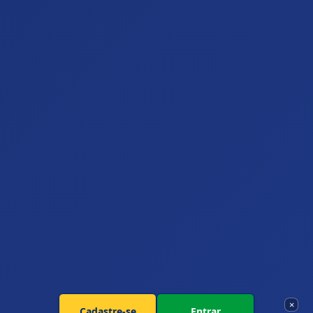
×
Cadastre-se
Entrar