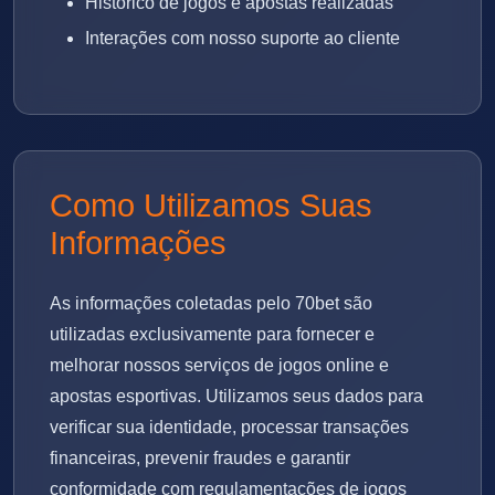
Histórico de jogos e apostas realizadas
Interações com nosso suporte ao cliente
Como Utilizamos Suas
Informações
As informações coletadas pelo 70bet são
utilizadas exclusivamente para fornecer e
melhorar nossos serviços de jogos online e
apostas esportivas. Utilizamos seus dados para
verificar sua identidade, processar transações
financeiras, prevenir fraudes e garantir
conformidade com regulamentações de jogos