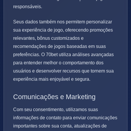
responsáveis.
Seus dados também nos permitem personalizar
sua experiência de jogo, oferecendo promoções
relevantes, bônus customizados e
recomendações de jogos baseadas em suas
preferências. O 70bet utiliza análises avançadas
para entender melhor o comportamento dos
usuários e desenvolver recursos que tornem sua
experiência mais enjoyável e segura.
Comunicações e Marketing
Com seu consentimento, utilizamos suas
informações de contato para enviar comunicações
importantes sobre sua conta, atualizações de