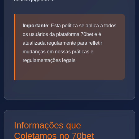
Importante:
Esta política se aplica a todos
os usuários da plataforma 70bet e é
atualizada regularmente para refletir
mudanças em nossas práticas e
regulamentações legais.
Informações que
Coletamos no 70bet