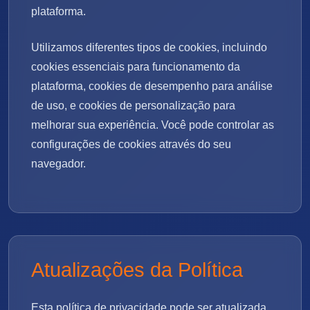
plataforma.
Utilizamos diferentes tipos de cookies, incluindo
cookies essenciais para funcionamento da
plataforma, cookies de desempenho para análise
de uso, e cookies de personalização para
melhorar sua experiência. Você pode controlar as
configurações de cookies através do seu
navegador.
Atualizações da Política
Esta política de privacidade pode ser atualizada