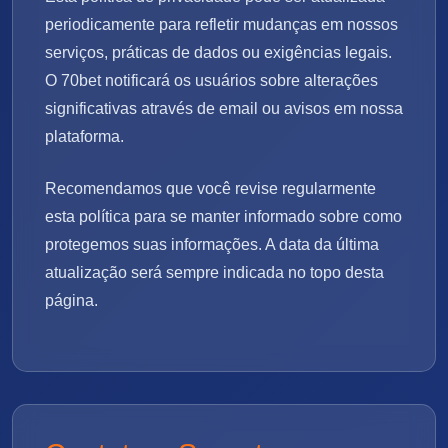
periodicamente para refletir mudanças em nossos
serviços, práticas de dados ou exigências legais.
O 70bet notificará os usuários sobre alterações
significativas através de email ou avisos em nossa
plataforma.
Recomendamos que você revise regularmente
esta política para se manter informado sobre como
protegemos suas informações. A data da última
atualização será sempre indicada no topo desta
página.