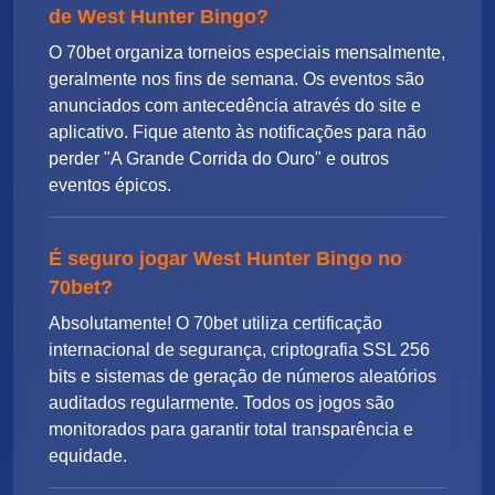
de West Hunter Bingo?
O 70bet organiza torneios especiais mensalmente,
geralmente nos fins de semana. Os eventos são
anunciados com antecedência através do site e
aplicativo. Fique atento às notificações para não
perder "A Grande Corrida do Ouro" e outros
eventos épicos.
É seguro jogar West Hunter Bingo no
70bet?
Absolutamente! O 70bet utiliza certificação
internacional de segurança, criptografia SSL 256
bits e sistemas de geração de números aleatórios
auditados regularmente. Todos os jogos são
monitorados para garantir total transparência e
equidade.