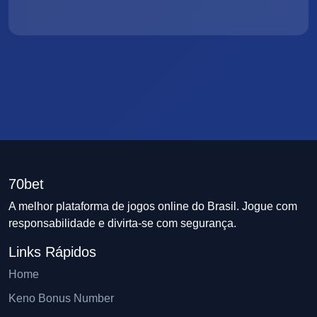
70bet
A melhor plataforma de jogos online do Brasil. Jogue com
responsabilidade e divirta-se com segurança.
Links Rápidos
Home
Keno Bonus Number