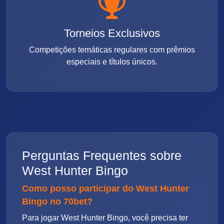
Torneios Exclusivos
Competições temáticas regulares com prêmios
especiais e títulos únicos.
Perguntas Frequentes sobre
West Hunter Bingo
Como posso participar do West Hunter
Bingo no 70bet?
Para jogar West Hunter Bingo, você precisa ter