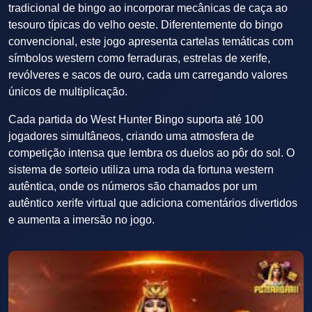
tradicional de bingo ao incorporar mecânicas de caça ao
tesouro típicas do velho oeste. Diferentemente do bingo
convencional, este jogo apresenta cartelas temáticas com
símbolos western como ferraduras, estrelas de xerife,
revólveres e sacos de ouro, cada um carregando valores
únicos de multiplicação.
Cada partida do West Hunter Bingo suporta até 100
jogadores simultâneos, criando uma atmosfera de
competição intensa que lembra os duelos ao pôr do sol. O
sistema de sorteio utiliza uma roda da fortuna western
autêntica, onde os números são chamados por um
autêntico xerife virtual que adiciona comentários divertidos
e aumenta a imersão no jogo.