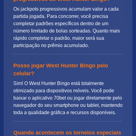
Os jackpots progressivos acumulam valor a cada
partida jogada. Para concorrer, você precisa
completar padrões específicos dentro de um
número limitado de bolas sorteadas. Quanto mais
rápido completar o padrão, maior será sua
participação no prêmio acumulado.
Posso jogar West Hunter Bingo pelo
celular?
Sim! O West Hunter Bingo está totalmente
otimizado para dispositivos móveis. Você pode
baixar o aplicativo 70bet ou jogar diretamente pelo
navegador do seu smartphone ou tablet, mantendo
toda a qualidade gráfica e recursos disponíveis.
Quando acontecem os torneios especiais